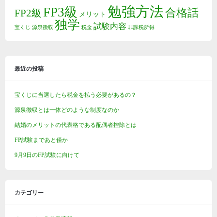
勉強方法
FP3級
合格話
FP2級
メリット
独学
試験内容
宝くじ
源泉徴収
税金
非課税所得
最近の投稿
宝くじに当選したら税金を払う必要があるの？
源泉徴収とは一体どのような制度なのか
結婚のメリットの代表格である配偶者控除とは
FP試験まであと僅か
9月9日のFP試験に向けて
カテゴリー