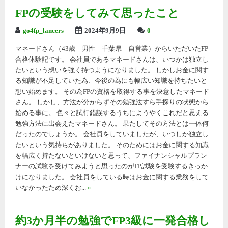
FPの受験をしてみて思ったこと
go4fp_lancers
2024年9月9日
0
マネードさん（43歳 男性 千葉県 自営業）からいただいたFP
合格体験記です。 会社員であるマネードさんは、いつかは独立し
たいという想いを強く持つようになりました。 しかしお金に関す
る知識が不足していた為、今後の為にも幅広い知識を持ちたいと
想い始めます。 その為FPの資格を取得する事を決意したマネード
さん。 しかし、方法が分からずその勉強法すら手探りの状態から
始める事に。 色々と試行錯誤するうちにようやくこれだと思える
勉強方法に出会えたマネードさん。 果たしてその方法とは一体何
だったのでしょうか。 会社員をしていましたが、いつしか独立し
たいという気持ちがありました。 そのためにはお金に関する知識
を幅広く持たないといけないと思って、ファイナンシャルプラン
ナーの試験を受けてみようと思ったのがFP試験を受験するきっか
けになりました。 会社員をしている時はお金に関する業務をして
いなかったため深くお...
»
約3か月半の勉強でFP3級に一発合格し