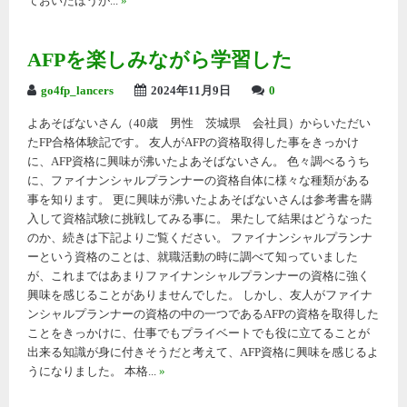
ておいたほうが...
»
AFPを楽しみながら学習した
go4fp_lancers
2024年11月9日
0
よあそばないさん（40歳 男性 茨城県 会社員）からいただい
たFP合格体験記です。 友人がAFPの資格取得した事をきっかけ
に、AFP資格に興味が沸いたよあそばないさん。 色々調べるうち
に、ファイナンシャルプランナーの資格自体に様々な種類がある
事を知ります。 更に興味が沸いたよあそばないさんは参考書を購
入して資格試験に挑戦してみる事に。 果たして結果はどうなった
のか、続きは下記よりご覧ください。 ファイナンシャルプランナ
ーという資格のことは、就職活動の時に調べて知っていました
が、これまではあまりファイナンシャルプランナーの資格に強く
興味を感じることがありませんでした。 しかし、友人がファイナ
ンシャルプランナーの資格の中の一つであるAFPの資格を取得した
ことをきっかけに、仕事でもプライベートでも役に立てることが
出来る知識が身に付きそうだと考えて、AFP資格に興味を感じるよ
うになりました。 本格...
»