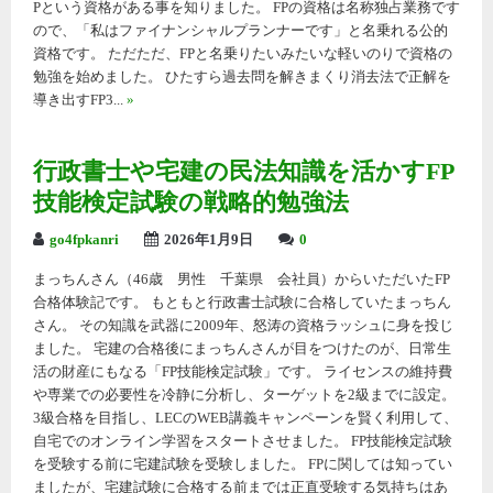
Pという資格がある事を知りました。 FPの資格は名称独占業務です
ので、「私はファイナンシャルプランナーです」と名乗れる公的
資格です。 ただただ、FPと名乗りたいみたいな軽いのりで資格の
勉強を始めました。 ひたすら過去問を解きまくり消去法で正解を
導き出すFP3...
»
行政書士や宅建の民法知識を活かすFP
技能検定試験の戦略的勉強法
go4fpkanri
2026年1月9日
0
まっちんさん（46歳 男性 千葉県 会社員）からいただいたFP
合格体験記です。 もともと行政書士試験に合格していたまっちん
さん。 その知識を武器に2009年、怒涛の資格ラッシュに身を投じ
ました。 宅建の合格後にまっちんさんが目をつけたのが、日常生
活の財産にもなる「FP技能検定試験」です。 ライセンスの維持費
や専業での必要性を冷静に分析し、ターゲットを2級までに設定。
3級合格を目指し、LECのWEB講義キャンペーンを賢く利用して、
自宅でのオンライン学習をスタートさせました。 FP技能検定試験
を受験する前に宅建試験を受験しました。 FPに関しては知ってい
ましたが、宅建試験に合格する前までは正直受験する気持ちはあ