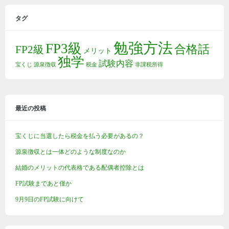
タグ
勉強方法
FP3級
合格話
FP2級
メリット
独学
試験内容
宝くじ
源泉徴収
税金
非課税所得
最近の投稿
宝くじに当選したら税金を払う必要があるの？
源泉徴収とは一体どのような制度なのか
結婚のメリットの代表格である配偶者控除とは
FP試験まであと僅か
9月9日のFP試験に向けて