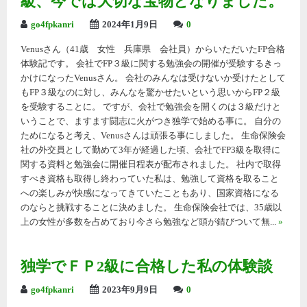
級、今では大切な宝物となりました。
go4fpkanri
2024年1月9日
0
Venusさん（41歳 女性 兵庫県 会社員）からいただいたFP合格
体験記です。 会社でFP３級に関する勉強会の開催が受験するきっ
かけになったVenusさん。 会社のみんなは受けないか受けたとして
もFP３級なのに対し、みんなを驚かせたいという思いからFP２級
を受験することに。 ですが、会社で勉強会を開くのは３級だけと
いうことで、ますます闘志に火がつき独学で始める事に。 自分の
ためになると考え、Venusさんは頑張る事にしました。 生命保険会
社の外交員として勤めて3年が経過した頃、会社でFP3級を取得に
関する資料と勉強会に開催日程表が配布されました。 社内で取得
すべき資格も取得し終わっていた私は、勉強して資格を取ること
への楽しみが快感になってきていたこともあり、国家資格になる
のならと挑戦することに決めました。 生命保険会社では、35歳以
上の女性が多数を占めており今さら勉強など頭が錆びついて無...
»
独学でＦＰ2級に合格した私の体験談
go4fpkanri
2023年9月9日
0