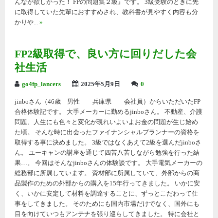
んなが欲しかった！ FPの問題集２級』です。 3級受験のときに先
に取得していた先輩におすすめされ、教科書が見やすく内容も分
かりや...
»
FP2級取得で、良い方に回りだした会
社生活
go4fp_lancers
2025年5月9日
0
jinboさん（46歳 男性 兵庫県 会社員）からいただいたFP
合格体験記です。 大手メーカーに勤めるjinboさん。 不動産、介護
問題、人生にも色々と変化が現れいよいよお金の問題が生じ始め
た頃。 そんな時に出会ったファイナンシャルプランナーの資格を
取得する事に決めました。 3級ではなくあえて2級を選んだjinboさ
ん。 ユーキャンの講座を通じて四苦八苦しながら勉強を行った結
果…。 今回はそんなjinboさんの体験談です。 大手電気メーカーの
総務部に所属しています。 資材部に所属していて、外部からの商
品製作のための外部からの購入を15年行ってきました。 いかに安
く、いかに安定して材料を調達することに、ずっとこだわって仕
事をしてきました。 そのためにも国内市場だけでなく、国外にも
目を向けていつもアンテナを張り巡らしてきました。 特に会社と