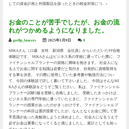
しての資金計画と外国製品を扱ったときの税金対策につ...
»
お金のことが苦手でしたが、お金の流
れがつかめるようになりました。
go4fp_lancers
2025年1月9日
0
MIKAさん（22歳 女性 新潟県 会社員）からいただいたFP合格
体験記です。 MIKAさんはビジネス系の学校に通っていた際に、フ
ァイナンシャルプランナーの資格に興味を抱きます。 社会人にな
る上でお金に関する知識は必要だと気付き、自発的に資格取得を
する事を決意。 その際に使用していた参考書や勉強方法につい
て、今回の体験談で詳しく書いて下さいました。 今回はそんなMI
KAさんの体験談をどうぞご覧ください。 私は、ファイナンシャル
プランナー試験3級を受験し合格しました。 受験したきっかけは、
ビジネス系の専門学校に通っていたときに、ファイナンシャルプ
ランナーの授業があったのがきっかけです。 ファイナンシャルプ
ランナーの科目は選択授業でしたが、なんとなくお金に関して苦
手意識があった為勉強しようと決めました。 社会人になるうえで
必ずお金は重要になってくると感じましたし、家計としても知っ