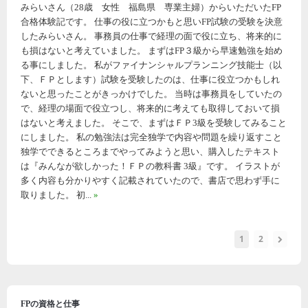
みらいさん（28歳 女性 福島県 専業主婦）からいただいたFP
合格体験記です。 仕事の役に立つかもと思いFP試験の受験を決意
したみらいさん。 事務員の仕事で経理の面で役に立ち、将来的に
も損はないと考えていました。 まずはFP３級から早速勉強を始め
る事にしました。 私がファイナンシャルプランニング技能士（以
下、ＦＰとします）試験を受験したのは、仕事に役立つかもしれ
ないと思ったことがきっかけでした。 当時は事務員をしていたの
で、経理の場面で役立つし、将来的に考えても取得しておいて損
はないと考えました。 そこで、まずはＦＰ3級を受験してみること
にしました。 私の勉強法は完全独学で内容や問題を繰り返すこと
独学でできるところまでやってみようと思い、購入したテキスト
は『みんなが欲しかった！ＦＰの教科書 3級』です。 イラストが
多く内容も分かりやすく記載されていたので、書店で思わず手に
取りました。 初...
»
1
2
FPの資格と仕事