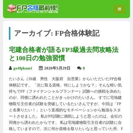
アーカイブ:
FP合格体験記
宅建合格者が語るFP3級過去問攻略法
と100日の勉強習慣
go4fpkanri
2026年5月29日
0
たいさん（39歳 男性 大阪府 自営業）からいただいたFP合格
体験記です。 「次に取る資格、何にしようかな？」そんな軽い気
持ちでFP（ファイナンシャルプランナー）試験への挑戦を決めた
のが、同僚に誘われたことがきっかけのたいさん。 すでに宅地建
物取引主任者の試験を突破しているたいさんですが、今回は「FP
と名乗りたい！」という直感的なモチベーションから勉強をスタ
ートさせました。 私がFP試験に挑戦しようと思ったのは、会社の
同僚から誘われたからです。 私は宅地建物取引主任者の試験に合
格していますので、次に何か資格を取りたいなと思っていた所、F