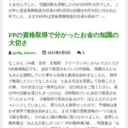
りませんでした。 宅建試験を受験したのが2009年10月でした。 こ
の年に貸金業務取扱主任者の第1回目の試験が8月30日に行われた
年でした。 まず2009年は貸金業務取扱主任者が初めて...
»
FPの資格取得で分かったお金の知識の
大切さ
go4fp_lancers
2025年9月9日
0
なこさん（34歳 女性 京都府 フリーランス）からいただいたF
P合格体験記です。 会社で推奨されていたFP資格。 周囲の人たち
もみんな挑戦していた事から自身も勉強を始めるなこさん。 独学
で勉強したというなこさんは、とある方法を実践して合格したと
の事。 その方法とは一体何なのか、ぜひ続きをご覧ください。 私
がFPの試験を受けたきっかけは、当時勤めていた会社で推奨され
ていたからです。 ２級取得で昇給があるので、ほとんどの人がチ
ャレンジしていました。 周りの人も独学だったので、予備校は使
わず独学で勉強を始めました。 まず２級の受験資格の一つである
３級を取得し、そのあと2級の勉強に取りかかりました。 使用した
教科書は『みんなが欲しかった！ FPの教科書2級』、問題集は『み