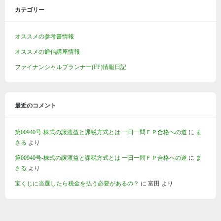
カテゴリー
オススメの参考書情報
オススメの通信講座情報
ファイナンシャルプランナー(FP)情報日記
最近のコメント
第00940号-株式の譲渡益と課税方式とは 一日一問ＦＰ合格への道
に
ま
さる
より
第00940号-株式の譲渡益と課税方式とは 一日一問ＦＰ合格への道
に
ま
さる
より
宝くじに当選したら税金を払う必要があるの？
に
富田
より