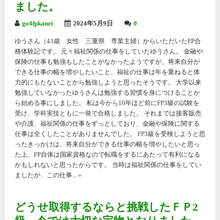
ました。
go4fpkanri
2024年5月9日
0
ゆうさん（43歳 女性 三重県 専業主婦）からいただいたFP合
格体験記です。 元々福祉関係の仕事をしていたゆうさん。 金融や
保険の仕事も勉強もしたことがなかったようですが、将来自分が
できる仕事の幅を増やしたいこと、福祉の仕事は年を重ねると体
力的にもたないことから勉強しようと思ったそうです。 大学以来
勉強していなかったゆうさんは勉強する習慣を身につけることか
ら始める事にしました。 私は今から10年ほど前にFP3級の試験を
受け、学科実技ともに一発で合格しました。 それまでは接客販売
や介護、福祉関係の仕事をずっとしており、金融や保険に関する
仕事は全くしたことがありませんでした。 FP3級を受検しようと思
ったきっかけは、将来自分ができる仕事の幅を増やしたいと思っ
た上、FP自体は国家資格なので転職をするにあたって有利になる
かもしれないと思ったからです。 当時は福祉関係の仕事をしてい
ましたが、この仕事...
»
どうせ取得するならと挑戦したＦＰ2