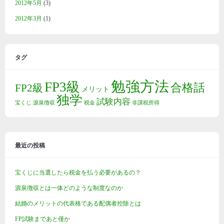
2012年5月
(3)
2012年3月
(1)
タグ
勉強方法
FP3級
合格話
FP2級
メリット
独学
試験内容
宝くじ
源泉徴収
税金
非課税所得
最近の投稿
宝くじに当選したら税金を払う必要があるの？
源泉徴収とは一体どのような制度なのか
結婚のメリットの代表格である配偶者控除とは
FP試験まであと僅か