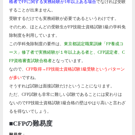
格者でFPに関する実務経験が1年以上ある場合
でなければ受験
することが出来ません。
受験するだけでも実務経験が必要であるというわけです。
そのため、ほとんどの受験生がFP技能士資格試験1級の学科免
除制度を利用しています。
この学科免除制度の要件は、
東京都認定職業訓練「FP養成コ
ース」修了者で実務経験が１年以上ある者と、CFP認定者、C
FP資格審査試験合格者
となっています。
なので、
CFP取得→FP技能士資格試験1級受験というパターン
が多い
ですね。
そうすれば試験は面接試験だけということになります。
ただ、CFP試験も非常に難しい試験であることには変わりは
ないのでFP技能士資格試験1級合格の壁はやはり高いと言わざ
るを得ないでしょう。
■CFPの難易度
難易度
：