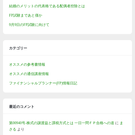
結婚のメリットの代表格である配偶者控除とは
FP試験まであと僅か
9月9日のFP試験に向けて
カテゴリー
オススメの参考書情報
オススメの通信講座情報
ファイナンシャルプランナー(FP)情報日記
最近のコメント
第00940号-株式の譲渡益と課税方式とは 一日一問ＦＰ合格への道
に
ま
さる
より