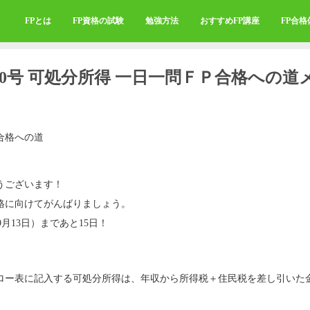
FPとは
FP資格の試験
勉強方法
おすすめFP講座
FP合
060号 可処分所得 一日一問ＦＰ合格への道
合格への道
うございます！
格に向けてがんばりましょう。
9月13日）まであと15日！
ロー表に記入する可処分所得は、年収から所得税＋住民税を差し引いた