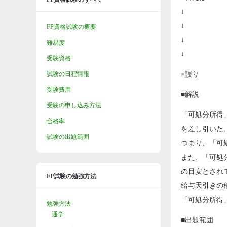
↓
↓
FP資格試験の概要
↓
難易度
↓
受験資格
試験の日程情報
×誤り
受験費用
■解説
受験の申し込み方法
「可処分所得
合格率
を差し引いた
試験の出題範囲
つまり、「可
また、「可処
の目安とされ
FP試験の勉強方法
給与天引きの
「可処分所得
勉強方法
通学
■出題範囲