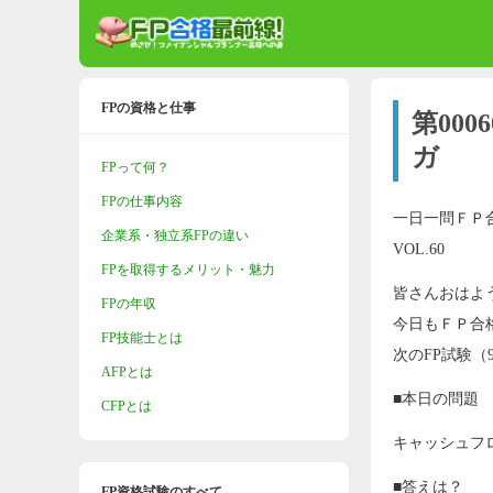
FPの資格と仕事
第00
ガ
FPって何？
FPの仕事内容
一日一問ＦＰ
企業系・独立系FPの違い
VOL.60
FPを取得するメリット・魅力
皆さんおはよ
FPの年収
今日もＦＰ合
FP技能士とは
次のFP試験（
AFPとは
■本日の問題
CFPとは
キャッシュフ
■答えは？
FP資格試験のすべて