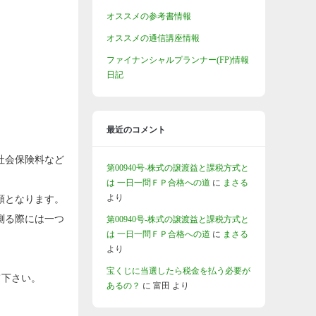
オススメの参考書情報
オススメの通信講座情報
ファイナンシャルプランナー(FP)情報
日記
最近のコメント
社会保険料など
第00940号-株式の譲渡益と課税方式と
は 一日一問ＦＰ合格への道
に
まさる
より
額となります。
測る際には一つ
第00940号-株式の譲渡益と課税方式と
は 一日一問ＦＰ合格への道
に
まさる
より
宝くじに当選したら税金を払う必要が
て下さい。
あるの？
に
富田
より