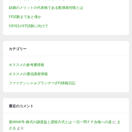
結婚のメリットの代表格である配偶者控除とは
FP試験まであと僅か
9月9日のFP試験に向けて
カテゴリー
オススメの参考書情報
オススメの通信講座情報
ファイナンシャルプランナー(FP)情報日記
最近のコメント
第00940号-株式の譲渡益と課税方式とは 一日一問ＦＰ合格への道
に
ま
さる
より