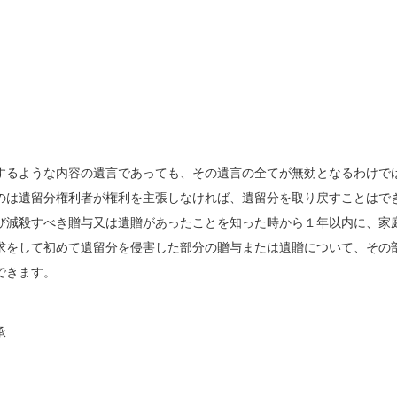
するような内容の遺言であっても、その遺言の全てが無効となるわけで
のは遺留分権利者が権利を主張しなければ、遺留分を取り戻すことはで
び減殺すべき贈与又は遺贈があったことを知った時から１年以内に、家
求をして初めて遺留分を侵害した部分の贈与または遺贈について、その
できます。
承