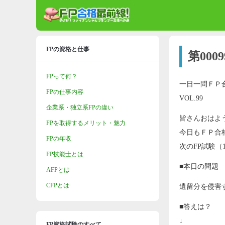
FPの資格と仕事
第00
FPって何？
一日一問ＦＰ
FPの仕事内容
VOL.99
企業系・独立系FPの違い
皆さんおはよ
FPを取得するメリット・魅力
今日もＦＰ合
FPの年収
次のFP試験（
FP技能士とは
■本日の問題
AFPとは
CFPとは
遺留分を侵害
■答えは？
↓
FP資格試験のすべて