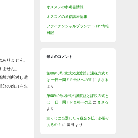
オススメの参考書情報
オススメの通信講座情報
ファイナンシャルプランナー(FP)情報
日記
最近のコメント
はありません。
きません。
第00940号-株式の譲渡益と課税方式と
庭裁判所対し遺
は 一日一問ＦＰ合格への道
に
まさる
部分の効力を失
より
第00940号-株式の譲渡益と課税方式と
は 一日一問ＦＰ合格への道
に
まさる
より
宝くじに当選したら税金を払う必要が
あるの？
に
富田
より