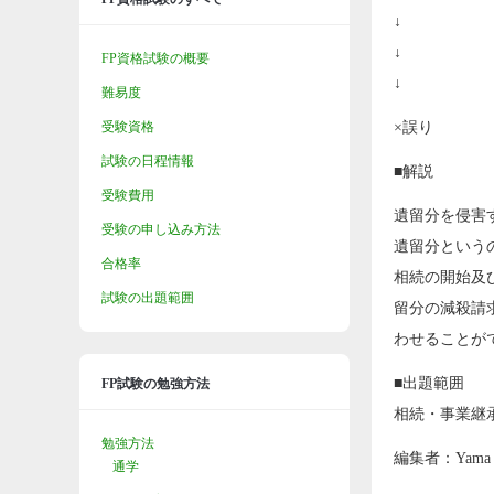
↓
↓
FP資格試験の概要
↓
難易度
受験資格
×誤り
試験の日程情報
■解説
受験費用
遺留分を侵害
受験の申し込み方法
遺留分という
合格率
相続の開始及
試験の出題範囲
留分の減殺請
わせることが
■出題範囲
FP試験の勉強方法
相続・事業継
勉強方法
編集者：Yama
通学