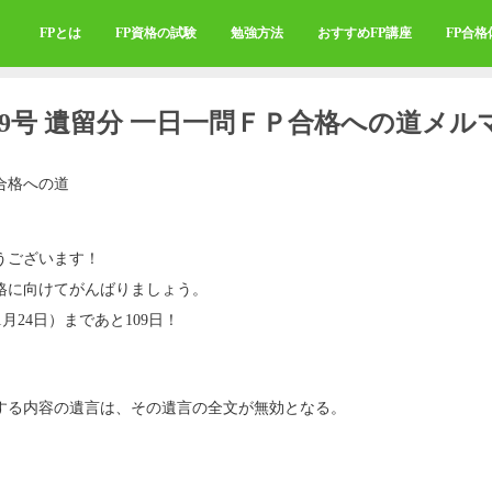
FPとは
FP資格の試験
勉強方法
おすすめFP講座
FP合
099号 遺留分 一日一問ＦＰ合格への道メル
合格への道
うございます！
格に向けてがんばりましょう。
1月24日）まであと109日！
する内容の遺言は、その遺言の全文が無効となる。