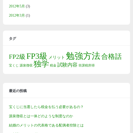
2012年5月
(3)
2012年3月
(1)
タグ
勉強方法
FP3級
合格話
FP2級
メリット
独学
試験内容
宝くじ
源泉徴収
税金
非課税所得
最近の投稿
宝くじに当選したら税金を払う必要があるの？
源泉徴収とは一体どのような制度なのか
結婚のメリットの代表格である配偶者控除とは