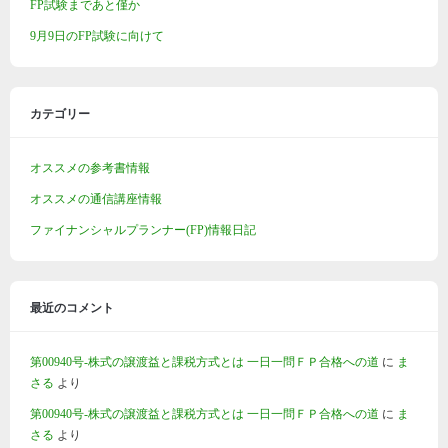
FP試験まであと僅か
9月9日のFP試験に向けて
カテゴリー
オススメの参考書情報
オススメの通信講座情報
ファイナンシャルプランナー(FP)情報日記
最近のコメント
第00940号-株式の譲渡益と課税方式とは 一日一問ＦＰ合格への道
に
ま
さる
より
第00940号-株式の譲渡益と課税方式とは 一日一問ＦＰ合格への道
に
ま
さる
より