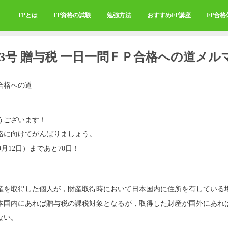
FPとは
FP資格の試験
勉強方法
おすすめFP講座
FP合
273号 贈与税 一日一問ＦＰ合格への道メル
合格への道
うございます！
格に向けてがんばりましょう。
9月12日）まであと70日！
産を取得した個人が，財産取得時において日本国内に住所を有している
本国内にあれば贈与税の課税対象となるが，取得した財産が国外にあれ
ない。