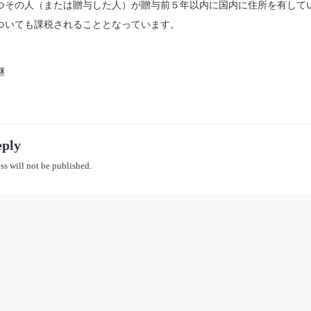
つその人（または贈与した人）が贈与前５年以内に国内に住所を有して
ついても課税されることとなっています。
継
eply
ss will not be published.