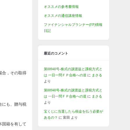
オススメの参考書情報
オススメの通信講座情報
ファイナンシャルプランナー(FP)情報
日記
最近のコメント
第00940号-株式の譲渡益と課税方式と
場合，その取得
は 一日一問ＦＰ合格への道
に
まさる
より
第00940号-株式の譲渡益と課税方式と
は 一日一問ＦＰ合格への道
に
まさる
より
合にも、贈与税
宝くじに当選したら税金を払う必要が
あるの？
に
富田
より
本国籍を有して