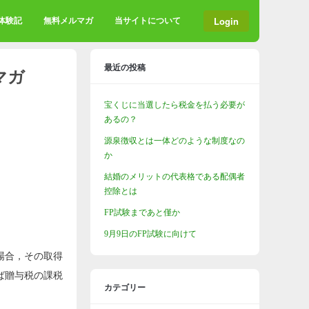
Login
格体験記
無料メルマガ
当サイトについて
最近の投稿
マガ
宝くじに当選したら税金を払う必要が
あるの？
源泉徴収とは一体どのような制度なの
か
結婚のメリットの代表格である配偶者
控除とは
FP試験まであと僅か
9月9日のFP試験に向けて
場合，その取得
ば贈与税の課税
カテゴリー