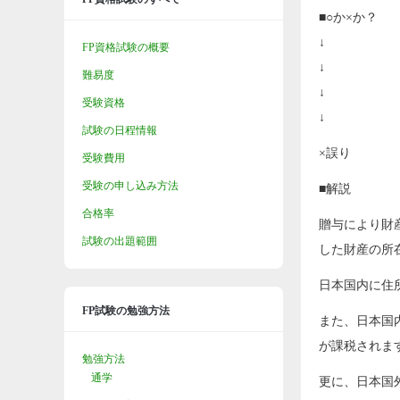
■○か×か？
↓
FP資格試験の概要
↓
難易度
↓
受験資格
↓
試験の日程情報
×誤り
受験費用
受験の申し込み方法
■解説
合格率
贈与により財
試験の出題範囲
した財産の所
日本国内に住
FP試験の勉強方法
また、日本国
が課税されま
勉強方法
通学
更に、日本国