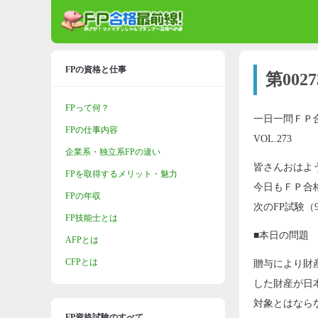
FPの資格と仕事
第00
FPって何？
一日一問ＦＰ
FPの仕事内容
VOL.273
企業系・独立系FPの違い
皆さんおはよ
FPを取得するメリット・魅力
今日もＦＰ合
FPの年収
次のFP試験（
FP技能士とは
■本日の問題
AFPとは
CFPとは
贈与により財
した財産が日
対象とはなら
FP資格試験のすべて