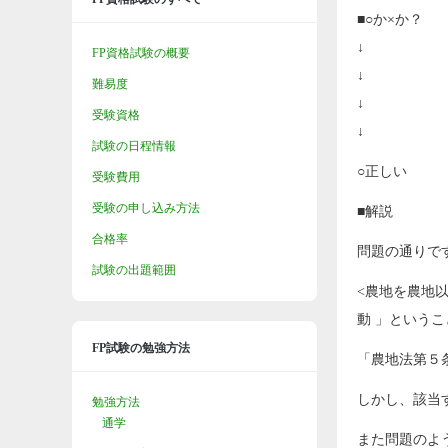
■○か×か？
↓
FP資格試験の概要
↓
難易度
↓
受験資格
↓
試験の日程情報
○正しい
受験費用
受験の申し込み方法
■解説
合格率
問題の通りで
試験の出題範囲
<農地を農地
動 」という
FP試験の勉強方法
「農地法第５
しかし、該当
勉強方法
通学
また問題のよ