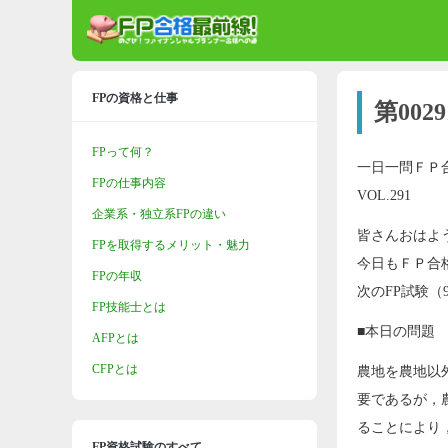
FPの資格と仕事
第00
FPって何？
一日一問ＦＰ
FPの仕事内容
VOL.291
企業系・独立系FPの違い
皆さんおはよ
FPを取得するメリット・魅力
今日もＦＰ合
FPの年収
次のFP試験（
FP技能士とは
■本日の問題
AFPとは
CFPとは
農地を農地以
要であるが，
ることにより
FP資格試験のすべて