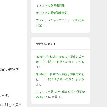
オススメの参考書情報
オススメの通信講座情報
ファイナンシャルプランナー(FP)情報
日記
最近のコメント
第00940号-株式の譲渡益と課税方式と
は 一日一問ＦＰ合格への道
に
まさる
より
目的の権利移
第00940号-株式の譲渡益と課税方式と
は 一日一問ＦＰ合格への道
に
まさる
より
宝くじに当選したら税金を払う必要が
します。
あるの？
に
富田
より
会に対して届出