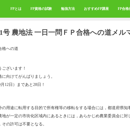
FPとは
FP資格の試験
勉強方法
おすすめFP講座
FP合
291号 農地法 一日一問ＦＰ合格への道メル
合格への道
うございます！
格に向けてがんばりましょう。
9月12日）まであと28日！
外の用途に転用する目的で所有権等の移転をする場合には，都道府県知
農地が一定の市街化区域内にあるときには，あらかじめ農業委員会に対
，その許可は不要となる。