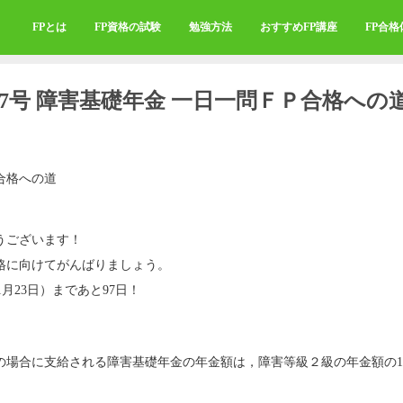
FPとは
FP資格の試験
勉強方法
おすすめFP講座
FP合
317号 障害基礎年金 一日一問ＦＰ合格への
合格への道
うございます！
格に向けてがんばりましょう。
1月23日）まであと97日！
の場合に支給される障害基礎年金の年金額は，障害等級２級の年金額の1
。