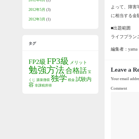
2012年6月
(2)
よって、障害
2012年5月
(3)
に相当する金
2012年3月
(1)
■出題範囲
ライフプラン
タグ
編集者：yama
FP3級
FP2級
メリット
勉強方法
Leave a R
合格話
宝
独学
試験内
Your email addre
くじ
源泉徴収
税金
容
非課税所得
Comment