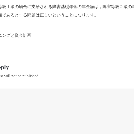
等級１級の場合に支給される障害基礎年金の年金額は，障害等級２級の年
額であるとする問題は正しいということになります。
ニングと資金計画
eply
ss will not be published.