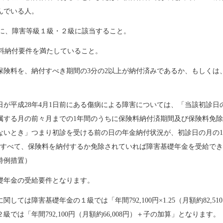
んでいる人。
定日に、障害等級１級・２級に該当すること。
険料納付要件を満たしていること。
保険料を、納付すべき期間の3分の2以上が納付済みであるか、もしくは
日が平成28年4月1日前にある傷病による障害については、「当該初診日
属する月の前々月までの1年間のうちに保険料納付済期間及び保険料免
ないとき」つまり初診を受ける前の日の年金納付状況が、初診日の月の1
間すべて、保険料を納付するか免除されていれば障害基礎年金を受給できる
特例措置）
礎年金の受給要件となります。
関しては障害基礎年金の１級では「年間792,100円×1.25（月額約82,5
級では「年間792,100円（月額約66,008円）＋子の加算」となります。