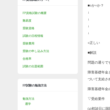
■○か×か？
↓
FP資格試験の概要
↓
難易度
↓
受験資格
↓
試験の日程情報
○正しい
受験費用
受験の申し込み方法
■解説
合格率
問題の通りで
試験の出題範囲
障害基礎年金
づいて支給さ
FP試験の勉強方法
障害基礎年金
勉強方法
▽受給要件
通学
(a)初診日