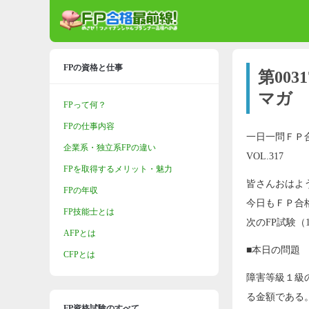
FPの資格と仕事
第00
マガ
FPって何？
FPの仕事内容
一日一問ＦＰ
企業系・独立系FPの違い
VOL.317
FPを取得するメリット・魅力
皆さんおはよ
FPの年収
今日もＦＰ合
FP技能士とは
次のFP試験（
AFPとは
■本日の問題
CFPとは
障害等級１級
る金額である
FP資格試験のすべて