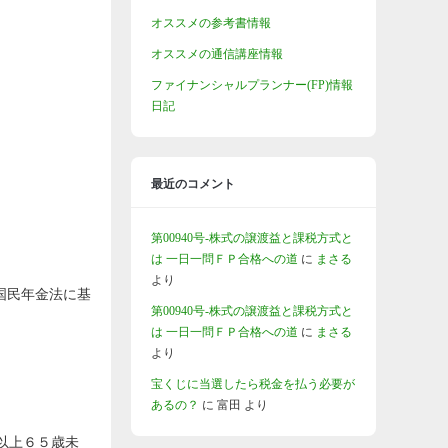
オススメの参考書情報
オススメの通信講座情報
ファイナンシャルプランナー(FP)情報
日記
最近のコメント
第00940号-株式の譲渡益と課税方式と
は 一日一問ＦＰ合格への道
に
まさる
より
国民年金法に基
第00940号-株式の譲渡益と課税方式と
は 一日一問ＦＰ合格への道
に
まさる
より
宝くじに当選したら税金を払う必要が
あるの？
に
富田
より
以上６５歳未