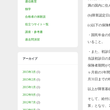
通信教育
満の国内に住
独学
(b)障害認
合格者の体験談
役立つサイト一覧
(c)以下の保
講座・参考書
・国民年金の
過去問演習
いること。
・また、初診
当該初診日の
アーカイブ
保険者期間が
2015年3月
(1)
ヶ月前の1年
月31日までの
2015年2月
(1)
2015年1月
(1)
以上が障害基
2012年9月
(1)
そして、給付に
2012年7月
(2)
算」となり、２