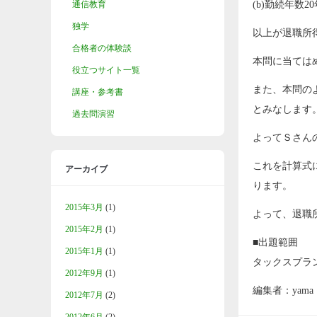
通信教育
(b)勤続年数2
独学
以上が退職所
合格者の体験談
本問に当てはめ
役立つサイト一覧
また、本問の
講座・参考書
とみなします
過去問演習
よってＳさん
これを計算式に
アーカイブ
ります。
2015年3月
(1)
よって、退職所得
2015年2月
(1)
■出題範囲
2015年1月
(1)
タックスプラ
2012年9月
(1)
編集者：yama
2012年7月
(2)