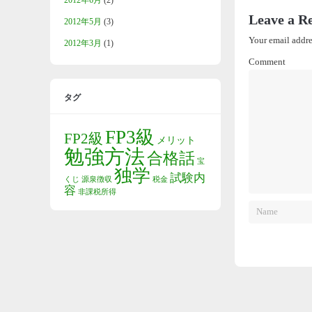
2012年6月
(2)
Leave a R
2012年5月
(3)
Your email addre
2012年3月
(1)
Comment
タグ
FP3級
FP2級
メリット
勉強方法
合格話
宝
独学
試験内
くじ
源泉徴収
税金
容
非課税所得