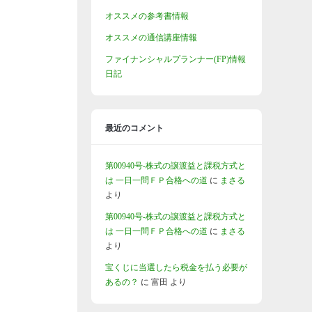
オススメの参考書情報
オススメの通信講座情報
ファイナンシャルプランナー(FP)情報
日記
最近のコメント
第00940号-株式の譲渡益と課税方式と
は 一日一問ＦＰ合格への道
に
まさる
より
第00940号-株式の譲渡益と課税方式と
は 一日一問ＦＰ合格への道
に
まさる
より
宝くじに当選したら税金を払う必要が
あるの？
に
富田
より