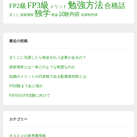
勉強方法
FP3級
合格話
FP2級
メリット
独学
試験内容
宝くじ
源泉徴収
税金
非課税所得
最近の投稿
宝くじに当選したら税金を払う必要があるの？
源泉徴収とは一体どのような制度なのか
結婚のメリットの代表格である配偶者控除とは
FP試験まであと僅か
9月9日のFP試験に向けて
カテゴリー
オススメの参考書情報