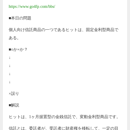
https://www.go4fp.com/bbs/
■本日の問題
個人向け信託商品の一つであるヒットは、固定金利型商品で
ある。
■○か×か？
↓
↓
↓
↓
×誤り
■解説
ヒットは、1ヶ月据置型の金銭信託で、変動金利型商品です。
信託とは、委託者が、受託者に財産権を移転して、一定の目