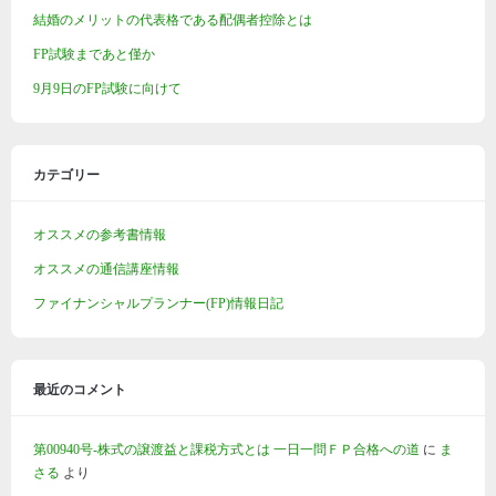
結婚のメリットの代表格である配偶者控除とは
FP試験まであと僅か
9月9日のFP試験に向けて
カテゴリー
オススメの参考書情報
オススメの通信講座情報
ファイナンシャルプランナー(FP)情報日記
最近のコメント
第00940号-株式の譲渡益と課税方式とは 一日一問ＦＰ合格への道
に
ま
さる
より