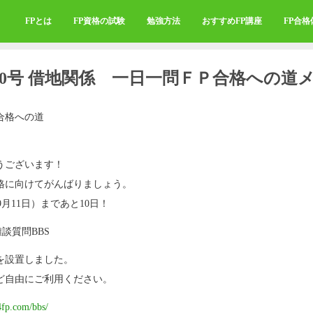
FPとは
FP資格の試験
勉強方法
おすすめFP講座
FP合
440号 借地関係 一日一問ＦＰ合格への道
合格への道
うございます！
格に向けてがんばりましょう。
9月11日）まであと10日！
雑談質問BBS
を設置しました。
ど自由にご利用ください。
4fp.com/bbs/