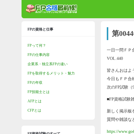
FPの資格と仕事
第00
FPって何？
一日一問ＦＰ
FPの仕事内容
VOL.440
企業系・独立系FPの違い
皆さんおはよ
FPを取得するメリット・魅力
今日もＦＰ合
FPの年収
次のFP試験（
FP技能士とは
■FP資格試験
AFPとは
CFPとは
新しく掲示板
質問や雑談な
https://www.go
FP資格試験のすべて