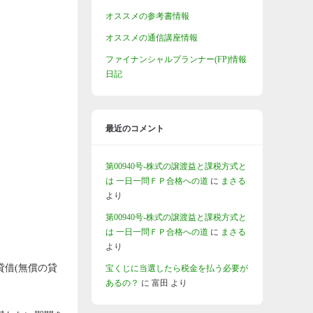
オススメの参考書情報
オススメの通信講座情報
ファイナンシャルプランナー(FP)情報
日記
最近のコメント
第00940号-株式の譲渡益と課税方式と
は 一日一問ＦＰ合格への道
に
まさる
より
第00940号-株式の譲渡益と課税方式と
は 一日一問ＦＰ合格への道
に
まさる
より
借(無償の貸
宝くじに当選したら税金を払う必要が
あるの？
に
富田
より