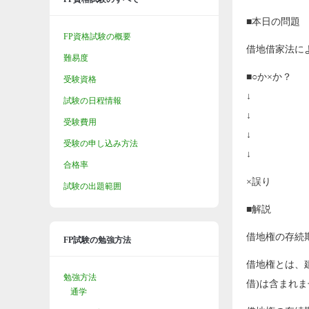
■本日の問題
FP資格試験の概要
借地借家法に
難易度
■○か×か？
受験資格
↓
試験の日程情報
↓
受験費用
↓
受験の申し込み方法
↓
合格率
×誤り
試験の出題範囲
■解説
借地権の存続
FP試験の勉強方法
借地権とは、
勉強方法
借)は含まれ
通学