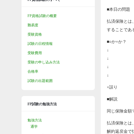
■本日の問題
FP資格試験の概要
払済保険とは
難易度
することであ
受験資格
■○か×か？
試験の日程情報
↓
受験費用
↓
受験の申し込み方法
↓
合格率
↓
試験の出題範囲
×誤り
■解説
FP試験の勉強方法
同じ保険金額
勉強方法
払済保険とは
通学
解約返戻金で