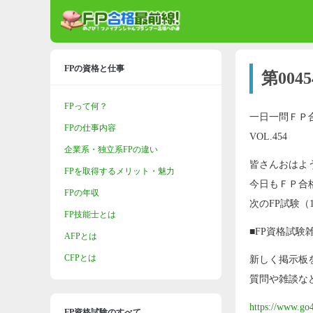
FPの資格と仕事
第00
FPって何？
一日一問ＦＰ
FPの仕事内容
VOL.454
企業系・独立系FPの違い
皆さんおはよ
FPを取得するメリット・魅力
今日もＦＰ合
FPの年収
次のFP試験（
FP技能士とは
■FP資格試験
AFPとは
CFPとは
新しく掲示板
質問や雑談な
https://www.go
FP資格試験のすべて