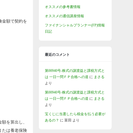
オススメの参考書情報
オススメの通信講座情報
険金額で契約を
ファイナンシャルプランナー(FP)情報
日記
最近のコメント
第00940号-株式の譲渡益と課税方式と
は 一日一問ＦＰ合格への道
に
まさる
より
第00940号-株式の譲渡益と課税方式と
は 一日一問ＦＰ合格への道
に
まさる
より
宝くじに当選したら税金を払う必要が
あるの？
に
富田
より
金額を算出し、
または養老保険