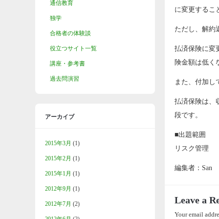
通信教育
に変更するこ
独学
ただし、解約
合格者の体験談
役立つサイト一覧
払済保険に変
険金額は低く
講座・参考書
過去問演習
また、付加し
払済保険は、
段です。
アーカイブ
■出題範囲
2015年3月
(1)
リスク管理
2015年2月
(1)
編集者：San
2015年1月
(1)
2012年9月
(1)
Leave a R
2012年7月
(2)
Your email addre