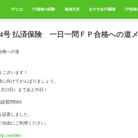
FPとは
FP資格の試験
勉強方法
おすすめFP講座
FP合
454号 払済保険 一日一問ＦＰ合格への道
合格への道
うございます！
格に向けてがんばりましょう。
1月22日）まであと95日！
雑談質問BBS
を設置しました。
ど自由にご利用ください。
4fp.com/bbs/