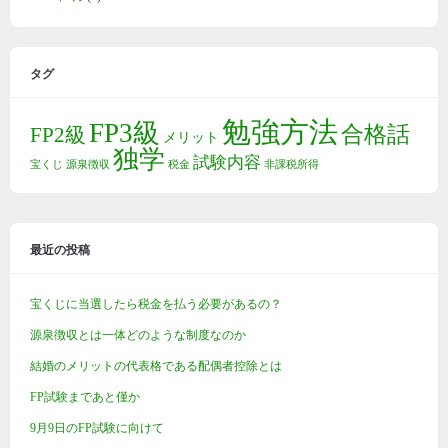
タグ
勉強方法
FP3級
合格話
FP2級
メリット
独学
試験内容
宝くじ
源泉徴収
税金
非課税所得
最近の投稿
宝くじに当選したら税金を払う必要があるの？
源泉徴収とは一体どのような制度なのか
結婚のメリットの代表格である配偶者控除とは
FP試験まであと僅か
9月9日のFP試験に向けて