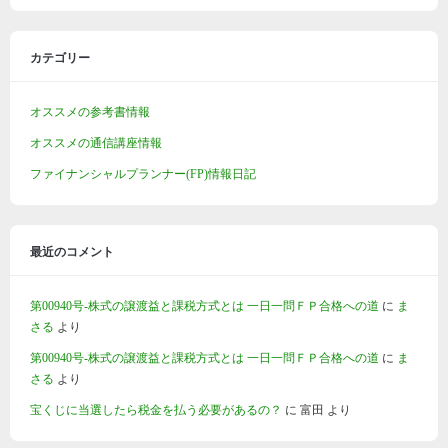
カテゴリー
オススメの参考書情報
オススメの通信講座情報
ファイナンシャルプランナー(FP)情報日記
最近のコメント
第00940号-株式の譲渡益と課税方式とは 一日一問ＦＰ合格への道
に
ま
さる
より
第00940号-株式の譲渡益と課税方式とは 一日一問ＦＰ合格への道
に
ま
さる
より
宝くじに当選したら税金を払う必要があるの？
に
富田
より