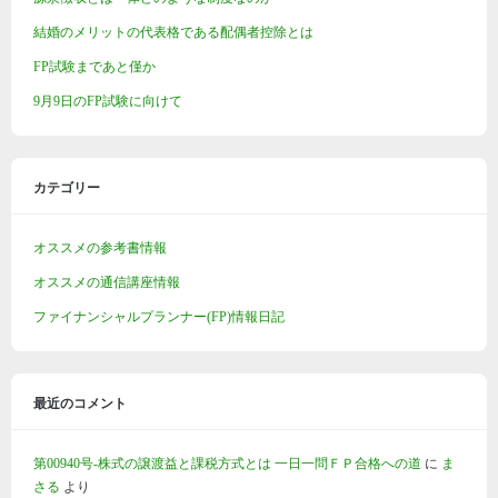
結婚のメリットの代表格である配偶者控除とは
FP試験まであと僅か
9月9日のFP試験に向けて
カテゴリー
オススメの参考書情報
オススメの通信講座情報
ファイナンシャルプランナー(FP)情報日記
最近のコメント
第00940号-株式の譲渡益と課税方式とは 一日一問ＦＰ合格への道
に
ま
さる
より