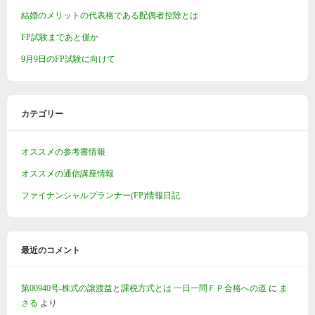
結婚のメリットの代表格である配偶者控除とは
FP試験まであと僅か
9月9日のFP試験に向けて
カテゴリー
オススメの参考書情報
オススメの通信講座情報
ファイナンシャルプランナー(FP)情報日記
最近のコメント
第00940号-株式の譲渡益と課税方式とは 一日一問ＦＰ合格への道
に
ま
さる
より