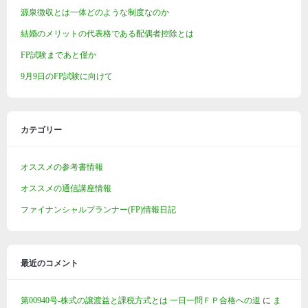
源泉徴収とは一体どのような制度なのか
結婚のメリットの代表格である配偶者控除とは
FP試験まであと僅か
9月9日のFP試験に向けて
カテゴリー
オススメの参考書情報
オススメの通信講座情報
ファイナンシャルプランナー(FP)情報日記
最近のコメント
第00940号-株式の譲渡益と課税方式とは 一日一問ＦＰ合格への道
に
ま