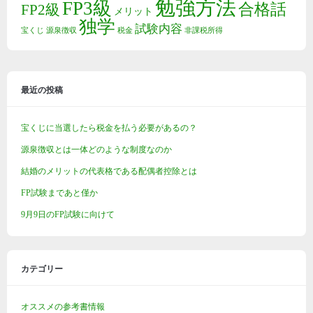
勉強方法
FP3級
合格話
FP2級
メリット
独学
試験内容
宝くじ
源泉徴収
税金
非課税所得
最近の投稿
宝くじに当選したら税金を払う必要があるの？
源泉徴収とは一体どのような制度なのか
結婚のメリットの代表格である配偶者控除とは
FP試験まであと僅か
9月9日のFP試験に向けて
カテゴリー
オススメの参考書情報