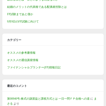
結婚のメリットの代表格である配偶者控除とは
FP試験まであと僅か
9月9日のFP試験に向けて
カテゴリー
オススメの参考書情報
オススメの通信講座情報
ファイナンシャルプランナー(FP)情報日記
最近のコメント
第00940号-株式の譲渡益と課税方式とは 一日一問ＦＰ合格への道
に
ま
さる
より