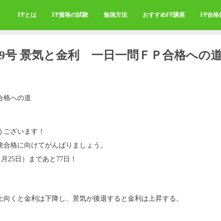
FPとは
FP資格の試験
勉強方法
おすすめFP講座
FP合
759号 景気と金利 一日一問ＦＰ合格への
合格への道
うございます！
験合格に向けてがんばりましょう。
1月25日）まであと77日！
上向くと金利は下降し、景気が後退すると金利は上昇する。