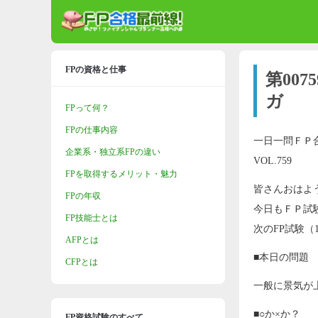
FPの資格と仕事
第00
ガ
FPって何？
FPの仕事内容
一日一問ＦＰ
企業系・独立系FPの違い
VOL.759
FPを取得するメリット・魅力
皆さんおはよ
FPの年収
今日もＦＰ試
FP技能士とは
次のFP試験（
AFPとは
■本日の問題
CFPとは
一般に景気が
■○か×か？
FP資格試験のすべて