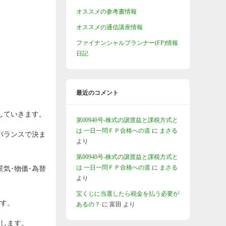
オススメの参考書情報
オススメの通信講座情報
ファイナンシャルプランナー(FP)情報
日記
最近のコメント
していきます。
第00940号-株式の譲渡益と課税方式と
は 一日一問ＦＰ合格への道
に
まさる
バランスで決ま
より
第00940号-株式の譲渡益と課税方式と
は 一日一問ＦＰ合格への道
に
まさる
気･物価･為替
より
宝くじに当選したら税金を払う必要が
ます。
あるの？
に
富田
より
降します。