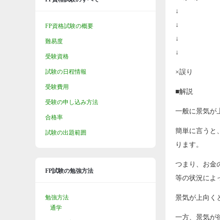
↓
↓
FP資格試験の概要
↓
難易度
↓
受験資格
試験の日程情報
×誤り
受験費用
■解説
受験の申し込み方法
一般に景気が
合格率
簡単に言うと
試験の出題範囲
ります。
つまり、お金
FP試験の勉強方法
等の状況によ
勉強方法
景気が上向く
通学
一方、景気が