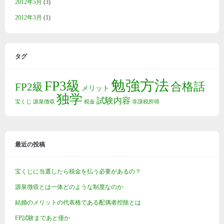
2012年5月
(3)
2012年3月
(1)
タグ
勉強方法
FP3級
合格話
FP2級
メリット
独学
試験内容
宝くじ
源泉徴収
税金
非課税所得
最近の投稿
宝くじに当選したら税金を払う必要があるの？
源泉徴収とは一体どのような制度なのか
結婚のメリットの代表格である配偶者控除とは
FP試験まであと僅か