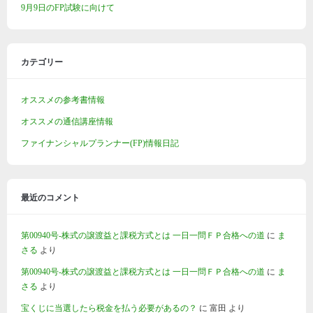
9月9日のFP試験に向けて
カテゴリー
オススメの参考書情報
オススメの通信講座情報
ファイナンシャルプランナー(FP)情報日記
最近のコメント
第00940号-株式の譲渡益と課税方式とは 一日一問ＦＰ合格への道
に
ま
さる
より
第00940号-株式の譲渡益と課税方式とは 一日一問ＦＰ合格への道
に
ま
さる
より
宝くじに当選したら税金を払う必要があるの？
に
富田
より