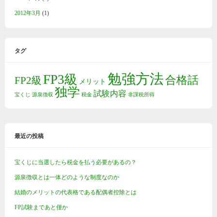
2012年3月
(1)
タグ
勉強方法
FP3級
合格話
FP2級
メリット
独学
試験内容
宝くじ
源泉徴収
税金
非課税所得
最近の投稿
宝くじに当選したら税金を払う必要があるの？
源泉徴収とは一体どのような制度なのか
結婚のメリットの代表格である配偶者控除とは
FP試験まであと僅か