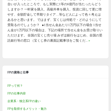
合いが入ったところで、もし実際に1等の6億円が当たったらどう
しますか？ 一軒家を購入、高級外車を購入、投資に回して更に増
やす、全額貯金して早期リタイア…等など人によって色々考えは
あるかと思います。 ではまず、宝くじは何処で・どのようにして
受取るのでしょうか？ ●1当せん金あたり1万円以下の場合 1当せ
ん金が1万円以下の場合は、下記の場所で当せん金をお受け取りい
ただけます。 全国の宝くじ売り場 みずほ銀行をはじめ、全国の受
託銀行等の窓口 （宝くじ券の裏面記載事項をご覧くだ...
»
FPの資格と仕事
FPって何？
FPの仕事内容
企業系・独立系FPの違い
FPを取得するメリット・魅力