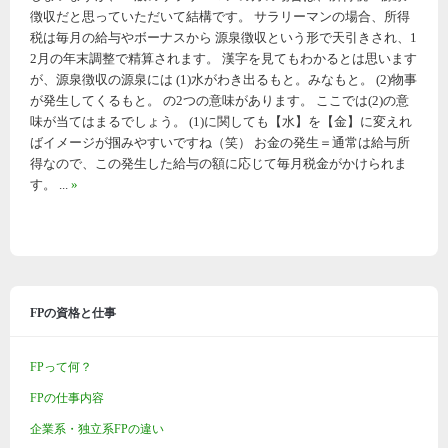
徴収だと思っていただいて結構です。 サラリーマンの場合、所得
税は毎月の給与やボーナスから 源泉徴収という形で天引きされ、1
2月の年末調整で精算されます。 漢字を見てもわかるとは思います
が、源泉徴収の源泉には (1)水がわき出るもと。みなもと。 (2)物事
が発生してくるもと。 の2つの意味があります。 ここでは(2)の意
味が当てはまるでしょう。 (1)に関しても【水】を【金】に変えれ
ばイメージが掴みやすいですね（笑） お金の発生＝通常は給与所
得なので、この発生した給与の額に応じて毎月税金がかけられま
す。 ...
»
FPの資格と仕事
FPって何？
FPの仕事内容
企業系・独立系FPの違い