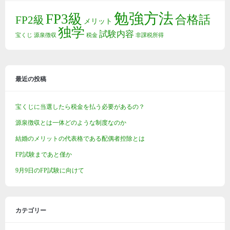
勉強方法
FP3級
合格話
FP2級
メリット
独学
試験内容
宝くじ
源泉徴収
税金
非課税所得
最近の投稿
宝くじに当選したら税金を払う必要があるの？
源泉徴収とは一体どのような制度なのか
結婚のメリットの代表格である配偶者控除とは
FP試験まであと僅か
9月9日のFP試験に向けて
カテゴリー