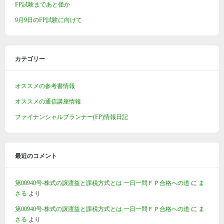
FP試験まであと僅か
9月9日のFP試験に向けて
カテゴリー
オススメの参考書情報
オススメの通信講座情報
ファイナンシャルプランナー(FP)情報日記
最近のコメント
第00940号-株式の譲渡益と課税方式とは 一日一問ＦＰ合格への道
に
ま
さる
より
第00940号-株式の譲渡益と課税方式とは 一日一問ＦＰ合格への道
に
ま
さる
より