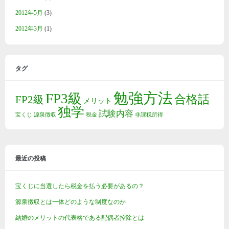
2012年5月
(3)
2012年3月
(1)
タグ
勉強方法
FP3級
合格話
FP2級
メリット
独学
試験内容
宝くじ
源泉徴収
税金
非課税所得
最近の投稿
宝くじに当選したら税金を払う必要があるの？
源泉徴収とは一体どのような制度なのか
結婚のメリットの代表格である配偶者控除とは