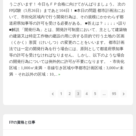
うございます！ 今日もＦＰ合格に向けてがんばりましょう。 次の
FP試験（5月26日）まであと104日！ ■本日の問題 都市計画法にお
いて、市街化区域内で行う開発行為は、その規模にかかわらず都
道府県知事等の許可を受ける必要がある。 ■答えは？ ↓ ↓ ↓ ↓ ×誤り
■解説 「開発行為」とは、開発許可制度において、主として建築物
の建築又は特定工作物の建設の用に供する目的で行う土地の 区画
（くかく）形質（けいしつ）の変更のことをいいます。 都市計画
法では一定の開発行為を行う場合には、原則として都道府県知事
等の許可を受けなければなりません。 しかし、以下のような場合
の開発行為については例外的に許可が不要になります。 ・市街化
区域：1,000㎡未満 ・非線引き区域や準都市計画区域：3,000㎡未
満 ・それ以外の区域：10,...
»
1
2
3
4
5
…
95
FPの資格と仕事