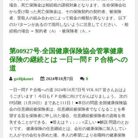
場合、死亡保険金は相続税の課税対象となります。 生命保険会社
から受け取った死亡保険金は、その保険契約の契約者、被保険
者、受取人の組み合わせによって税金の種類が異なります。 以下
の3パターンがあるので混同しないように注意してください。 ・相
続税の場合 ＝ 契約者（A）・被保険者（A...
»
第00927号-全国健康保険協会管掌健康
保険の継続とは 一日一問ＦＰ合格への
道
go4fpkanri
2024年10月7日
0
一日一問ＦＰ合格への道 2024年10月7日号 VOL.927 皆さんおはよ
うございます！ 今日もＦＰ合格に向けてがんばりましょう。 次の
FP試験（1月26日）まであと111日！ ■本日の問題 全国健康保険協
会の任意継続被保険者は、任意継続被保険者でなくなることを希
望する旨を保険者に申し出た場合、任意継続被保険者の資格を喪
失することができる。 ■答えは？ ↓ ↓ ↓ ↓ ○正しい ■解説 問題のとお
りです。 健康保険の任意継続とは、会社の健康保険に加入してい
た人がその会社を辞めた後、本人の希望により在職時の健康保険