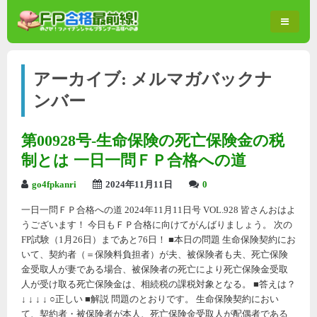
アーカイブ:
メルマガバックナ
ンバー
第00928号-生命保険の死亡保険金の税
制とは 一日一問ＦＰ合格への道
go4fpkanri
2024年11月11日
0
一日一問ＦＰ合格への道 2024年11月11日号 VOL.928 皆さんおはよ
うございます！ 今日もＦＰ合格に向けてがんばりましょう。 次の
FP試験（1月26日）まであと76日！ ■本日の問題 生命保険契約にお
いて、契約者（＝保険料負担者）が夫、被保険者も夫、死亡保険
金受取人が妻である場合、被保険者の死亡により死亡保険金受取
人が受け取る死亡保険金は、相続税の課税対象となる。 ■答えは？
↓ ↓ ↓ ↓ ○正しい ■解説 問題のとおりです。 生命保険契約におい
て、契約者・被保険者が本人、死亡保険金受取人が配偶者である