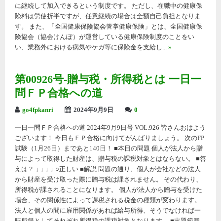
に継続して加入できるという制度です。 ただし、在職中の健康保
険料は労使折半ですが、任意継続の場合は全額自己負担となりま
す。 また、「全国健康保険協会管掌健康保険」とは、全国健康保
険協会（協会けんぽ）が運営している健康保険制度のことをい
い、業務外における病気やケガ等に保険金を支給し...
»
第00926号-贈与税・所得税とは 一日一
問ＦＰ合格への道
go4fpkanri
2024年9月9日
0
一日一問ＦＰ合格への道 2024年9月9日号 VOL.926 皆さんおはよう
ございます！ 今日もＦＰ合格に向けてがんばりましょう。 次のFP
試験（1月26日）まであと140日！ ■本日の問題 個人が法人から贈
与によって取得した財産は、贈与税の課税対象とはならない。 ■答
えは？ ↓ ↓ ↓ ↓ ○正しい ■解説 問題の通り、個人が会社などの法人
から財産を受け取った際に贈与税は課されません。 その代わり、
所得税が課されることになります。 個人が法人から贈与を受けた
場合、その関係性によって課税される税金の種類が変わります。
法人と個人の間に雇用関係があれば給与所得、そうでなければ一