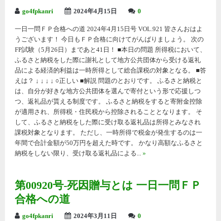
go4fpkanri
2024年4月15日
0
一日一問ＦＰ合格への道 2024年4月15日号 VOL.921 皆さんおはよ
うございます！ 今日もＦＰ合格に向けてがんばりましょう。 次の
FP試験（5月26日）まであと41日！ ■本日の問題 所得税において、
ふるさと納税をした際に謝礼として地方公共団体から受ける返礼
品による経済的利益は一時所得として総合課税の対象となる。 ■答
えは？ ↓ ↓ ↓ ↓ ○正しい ■解説 問題のとおりです。 ふるさと納税と
は、自分が好きな地方公共団体を選んで寄付という形で応援しつ
つ、返礼品が貰える制度です。 ふるさと納税をすると寄附金控除
が適用され、所得税・住民税から控除されることとなります。 そ
して、ふるさと納税をした際に受け取る返礼品は所得とみなされ
課税対象となります。 ただし、一時所得で税金が発生するのは一
年間で合計金額が50万円を超えた時です。 かなり高額なふるさと
納税をしない限り、受け取る返礼品による...
»
第00920号-死因贈与とは 一日一問ＦＰ
合格への道
go4fpkanri
2024年3月11日
0