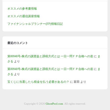
オススメの参考書情報
オススメの通信講座情報
ファイナンシャルプランナー(FP)情報日記
最近のコメント
第00940号-株式の譲渡益と課税方式とは 一日一問ＦＰ合格への道
に
ま
さる
より
第00940号-株式の譲渡益と課税方式とは 一日一問ＦＰ合格への道
に
ま
さる
より
宝くじに当選したら税金を払う必要があるの？
に
富田
より
Copyright © 2026
GhostPool.com
. All rights reserved.