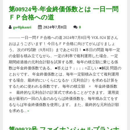
第00924号-年金終価係数とは 一日一問
ＦＰ合格への道
go4fpkanri
2024年7月8日
0
——— 一日一問ＦＰ合格への道 2024年7月8日号 VOL.924 皆さん
おはようございます！ 今日もＦＰ合格に向けてがんばりましょ
う。 次のFP試験（9月8日）まであと62日！ ■本日の問題 毎年一定
の金額を積み立てながら、一定の利率で複利運用した場合、一定
期間経過後の元利合計額を試算する際、毎年の積立額に乗じる係
数は年金終価係数である。 ■答えは？ ↓ ↓ ↓ ↓ ○正しい ■解説 問題の
とおりです。 年金終価係数とは、毎年一定額積み立てて複利運用
する場合、最終的にいくらになるか（元利合計）を求める計算を
するために使われる係数です。 毎年の積立額 × 年金終価係数
＝ 最終的な元利合計の計算式で求めることができます。 運用資
金が最初の一回の入金のみならば終価係数を、毎年積み立てをす
るならば年金終価係数を使用します。 また、最終的な元利合計額
を求める...
»
第00923号-ファイナンシャルプランナ