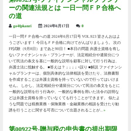
ーの関連法規とは 一日一問ＦＰ合格へ
の道
go4fpkanri
2024年6月17日
0
一日一問ＦＰ合格への道 2024年6月17日号 VOL.923 皆さんおはよ
うございます！ 今日もＦＰ合格に向けてがんばりましょう。 次の
FP試験（9月8日）まであと90日！ ■本日の問題 弁護士資格を有し
ないファイナンシャル・プランナーが、法定相続分や遺留分につ
いて民法の条文を基に一般的な説明を顧客に対して行う行為は、
弁護士法に抵触する。 ■答えは？ ↓ ↓ ↓ ↓ ×誤り ■解説 ファイナンシ
ャルプランナーは、個別具体的な法律相談を受けたり、法務書類
を作成することは弁護士資格を持っていないので行ってはいけま
せん。 しかし、法定相続分や遺留分について民法の条文をもとに
一般的な説明を行う行為や、一般的な事例を用いた法令の説明な
どは弁護士資格を持っていなくても行うことができます。 似たよ
うな問題では税務業務・保険業務・金融業務の相談を受けたり勧
誘を行うことに関する可否について出題されることが...
»
第00922号-贈与税の申告書の提出期限