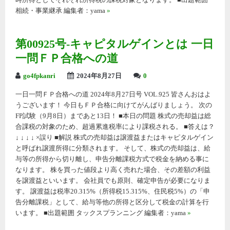
時所得としてそれぞれ所得税の課税対象となります。 ■出題範囲
相続・事業継承 編集者：yama
»
第00925号-キャピタルゲインとは 一日
一問ＦＰ合格への道
go4fpkanri
2024年8月27日
0
一日一問ＦＰ合格への道 2024年8月27日号 VOL.925 皆さんおはよ
うございます！ 今日もＦＰ合格に向けてがんばりましょう。 次の
FP試験（9月8日）まであと13日！ ■本日の問題 株式の売却益は総
合課税の対象のため、超過累進税率により課税される。 ■答えは？
↓ ↓ ↓ ↓ ×誤り ■解説 株式の売却益は譲渡益またはキャピタルゲイン
と呼ばれ譲渡所得に分類されます。 そして、株式の売却益は、給
与等の所得から切り離し、申告分離課税方式で税金を納める事に
なります。 株を買った値段より高く売れた場合、その差額の利益
を譲渡益といいます。 会社員でも原則、確定申告が必要になりま
す。 譲渡益は税率20.315%（所得税15.315%、住民税5%）の「申
告分離課税」として、給与等他の所得と区分して税金の計算を行
います。 ■出題範囲 タックスプランニング 編集者：yama
»