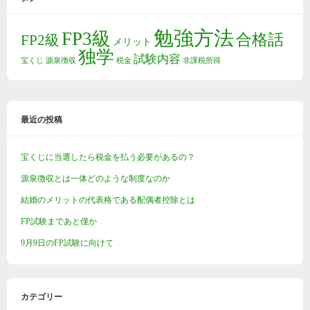
勉強方法
FP3級
合格話
FP2級
メリット
独学
試験内容
宝くじ
源泉徴収
税金
非課税所得
最近の投稿
宝くじに当選したら税金を払う必要があるの？
源泉徴収とは一体どのような制度なのか
結婚のメリットの代表格である配偶者控除とは
FP試験まであと僅か
9月9日のFP試験に向けて
カテゴリー