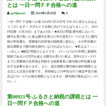
とは 一日一問ＦＰ合格への道
go4fpkanri
2024年5月20日
0
一日一問ＦＰ合格への道 2024年5月20日号 VOL.922 皆さんおはよ
うございます！ 今日もＦＰ合格に向けてがんばりましょう。 次の
FP試験（5月26日）まであと6日！ ■本日の問題 贈与税において、
贈与を受け取った者は贈与を受けた年の翌年2/1～3/15までに贈与
税の申告書を、受贈者の住所地の税務署に提出し、その申告書の
提出期限まで贈与税を納付しなければならない。 ■答えは？ ↓ ↓ ↓
↓ ○正しい ■解説 問題のとおりです。 1/1～12/31の1年間に基礎控
除額である110万円を超える贈与を受けた者は、翌年の2/1～3/15
までに受贈者の住所地を所轄する税務署長に贈与税の申告書を提
出する必要があります。 また、提出期限が贈与税の納付期限とな
る点にも注意が必要です。 所得税などの申告を行う確定申告の場
合は2/16～3/15が提出期限となりますが、贈与税の場合は2/1～3/1
5と...
»
第00921号-ふるさと納税の課税とは 一
日一問ＦＰ合格への道