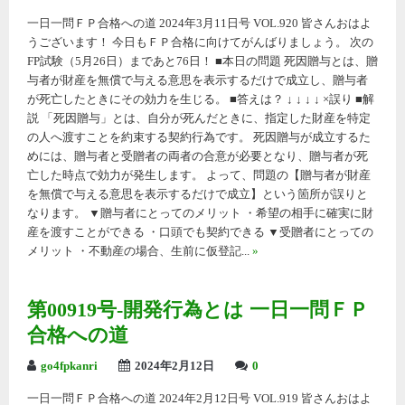
一日一問ＦＰ合格への道 2024年3月11日号 VOL.920 皆さんおはよ
うございます！ 今日もＦＰ合格に向けてがんばりましょう。 次の
FP試験（5月26日）まであと76日！ ■本日の問題 死因贈与とは、贈
与者が財産を無償で与える意思を表示するだけで成立し、贈与者
が死亡したときにその効力を生じる。 ■答えは？ ↓ ↓ ↓ ↓ ×誤り ■解
説 「死因贈与」とは、自分が死んだときに、指定した財産を特定
の人へ渡すことを約束する契約行為です。 死因贈与が成立するた
めには、贈与者と受贈者の両者の合意が必要となり、贈与者が死
亡した時点で効力が発生します。 よって、問題の【贈与者が財産
を無償で与える意思を表示するだけで成立】という箇所が誤りと
なります。 ▼贈与者にとってのメリット ・希望の相手に確実に財
産を渡すことができる ・口頭でも契約できる ▼受贈者にとっての
メリット ・不動産の場合、生前に仮登記...
»
第00919号-開発行為とは 一日一問ＦＰ
合格への道
go4fpkanri
2024年2月12日
0
一日一問ＦＰ合格への道 2024年2月12日号 VOL.919 皆さんおはよ