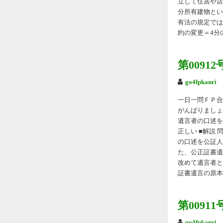
立して住居や店
分所有建物とい
有法の規定では
約の変更＝4分の
第009
go4fpkanri
一日一問ＦＰ合格
がんばりましょ
遺言者の口述を公
正しい ■解説
の口述を公証人
た、公正証書遺
改めて遺言者と
証書遺言の原本
第009
go4fpkanri