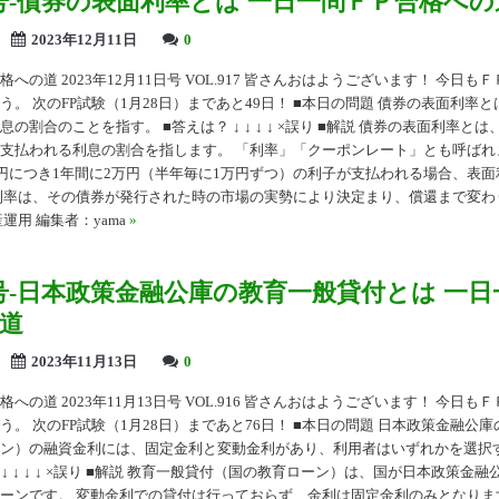
17号-債券の表面利率とは 一日一問ＦＰ合格への
2023年12月11日
0
への道 2023年12月11日号 VOL.917 皆さんおはようございます！ 今日も
う。 次のFP試験（1月28日）まであと49日！ ■本日の問題 債券の表面利率
の割合のことを指す。 ■答えは？ ↓ ↓ ↓ ↓ ×誤り ■解説 債券の表面利率と
支払われる利息の割合を指します。 「利率」「クーポンレート」とも呼ばれ
万円につき1年間に2万円（半年毎に1万円ずつ）の利子が支払われる場合、表面
利率は、その債券が発行された時の市場の実勢により決定まり、償還まで変わり
運用 編集者：yama
»
16号-日本政策金融公庫の教育一般貸付とは 一
道
2023年11月13日
0
への道 2023年11月13日号 VOL.916 皆さんおはようございます！ 今日も
う。 次のFP試験（1月28日）まであと76日！ ■本日の問題 日本政策金融公
ン）の融資金利には、固定金利と変動金利があり、利用者はいずれかを選択
 ↓ ↓ ↓ ↓ ×誤り ■解説 教育一般貸付（国の教育ローン）は、国が日本政策金
ーンです。 変動金利での貸付は行っておらず、金利は固定金利のみとなりま