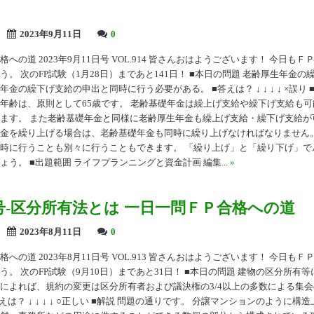
2023年9月11日
0
への道 2023年9月11日号 VOL.914 皆さんおはようございます！ 今日も
う。 次のFP試験（1月28日）まであと141日！ ■本日の問題 老齢厚生年金の
金の繰下げ支給の申出と同時に行う必要がある。 ■答えは？ ↓ ↓ ↓ ↓ ×誤り 
年齢は、原則として65歳です。 老齢基礎年金は繰上げ支給や繰下げ支給も
ます。 また老齢基礎年金と同様に老齢厚生年金も繰上げ支給・繰下げ支給が
金を繰り上げる場合は、老齢基礎年金も同時に繰り上げなければなりません。
時に行うことも別々に行うこともできます。 「繰り上げ」と「繰り下げ」で
う。 ■出題範囲 ライフプランニングと資金計画 編集...
»
13号-区分所有法とは 一日一問ＦＰ合格への道
2023年8月11日
0
への道 2023年8月11日号 VOL.913 皆さんおはようございます！ 今日も
う。 次のFP試験（9月10日）まであと31日！ ■本日の問題 建物の区分所有
によれば、規約の変更は区分所有者および議決権の3/4以上の多数による集
えは？ ↓ ↓ ↓ ↓ ○正しい ■解説 問題の通りです。 分譲マンションのように構