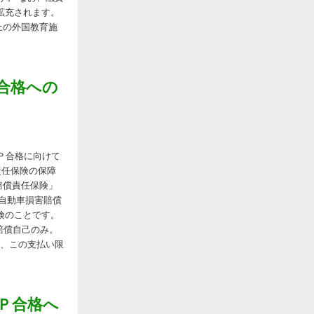
に拡充されます。
上の外国教育施
Ｐ合格への
ＦＰ合格に向けて
責任保険の保障
害賠償責任保険」
自動車損害賠償
険のことです。
賠償自己のみ。
た、この支払い限
ＦＰ合格へ