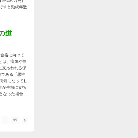
最低80万円)
合ですと勤続年数
への道
ＦＰ合格に向けて
険とは、病気や怪
に支払われる保
人病である『悪性
の病気になってし
金が生前に支払
となった場合
…
95