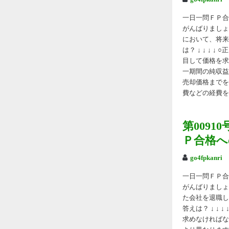
一日一問ＦＰ合格
がんばりましょ
において、将来
は？ ↓ ↓ ↓
目して価格を求
一期間の純収益
売却価格までを
費などの経費を
第009
Ｐ合格へ
go4fpkanri
一日一問ＦＰ合格
がんばりましょう
た会社を退職し
答えは？ ↓ ↓
求めなければな