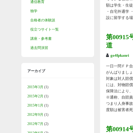
通信教育
額は学生・生徒
独学
・自宅外通学 
設に留学する場合
合格者の体験談
役立つサイト一覧
第009
講座・参考書
道
過去問演習
go4fpkanri
一日一問ＦＰ合格
アーカイブ
がんばりましょ
対象は対人賠償事
には、対物賠償
2015年3月
(1)
保障法により、
2015年2月
(1)
※通称、自賠責
つまり人身事故
2015年1月
(1)
度額は被害者死亡
2012年9月
(1)
2012年7月
(2)
第009