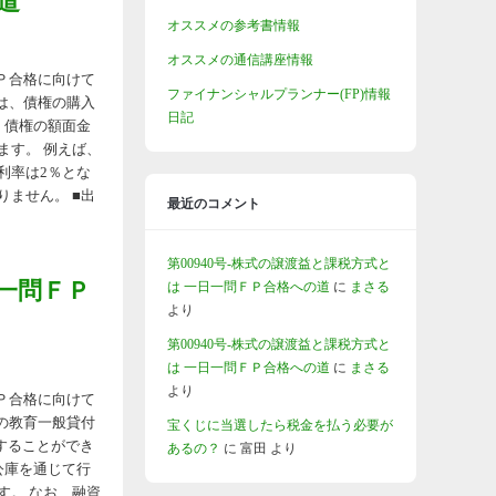
道
オススメの参考書情報
オススメの通信講座情報
ＦＰ合格に向けて
ファイナンシャルプランナー(FP)情報
とは、債権の購入
日記
は、債権の額面金
ます。 例えば、
利率は2％とな
ません。 ■出
最近のコメント
第00940号-株式の譲渡益と課税方式と
日一問ＦＰ
は 一日一問ＦＰ合格への道
に
まさる
より
第00940号-株式の譲渡益と課税方式と
は 一日一問ＦＰ合格への道
に
まさる
より
ＦＰ合格に向けて
庫の教育一般貸付
宝くじに当選したら税金を払う必要が
することができ
あるの？
に
富田
より
融公庫を通じて行
す。 なお、融資