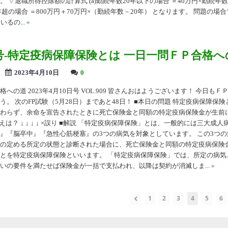
 ▽退職所得控除額の計算式 (a)勤続年数20年以下の場合 ＝40万円×勤続年数(
0年超の場合 ＝800万円＋70万円×（勤続年数－20年） となります。 問題の場
いるの...
»
09号-特定疫病保障保険とは 一日一問ＦＰ合格
2023年4月10日
0
への道 2023年4月10日号 VOL.909 皆さんおはようございます！ 今日も
う。 次のFP試験（5月28日）まであと48日！ ■本日の問題 特定疫病保障保
わらず、余命を宣告されたときに死亡保険金と同額の特定疫病保険金が生前
えは？ ↓ ↓ ↓ ↓ ×誤り ■解説 「特定疫病保障保険」とは、一般的には三大成
』『脳卒中』『急性心筋梗塞』の3つの病気を対象としています。 この3つ
の定める所定の状態と診断された場合に、死亡保険金と同額の特定疫病保険
とを特定疫病保障保険といいます。 「特定疫病保障保険」では、所定の病気
いの要件を満たせば保険金が一括で支払われ、以降は契約が消滅しま...
»
1
2
3
4
5
6