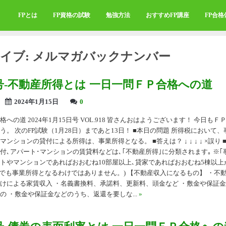
FPとは
FP資格の試験
勉強方法
おすすめFP講座
FP合
イブ:
メルマガバックナンバー
18号-不動産所得とは 一日一問ＦＰ合格への道
2024年1月15日
0
への道 2024年1月15日号 VOL.918 皆さんおはようございます！ 今日も
う。 次のFP試験（1月28日）まであと13日！ ■本日の問題 所得税において
ンションの貸付による所得は、事業所得となる。 ■答えは？ ↓ ↓ ↓ ↓ ×誤り 
付､アパート･マンションの賃貸料などは､｢不動産所得｣に分類されます｡ ※｢
トやマンションであればおおむね10部屋以上､貸家であればおおむね5棟以上
模でも事業所得となるわけではありません。) 【不動産収入になるもの】 ・不
けによる家賃収入 ・名義書換料、承諾料、更新料、頭金など ・敷金や保証
の ・敷金や保証金などのうち、返還を要しな...
»