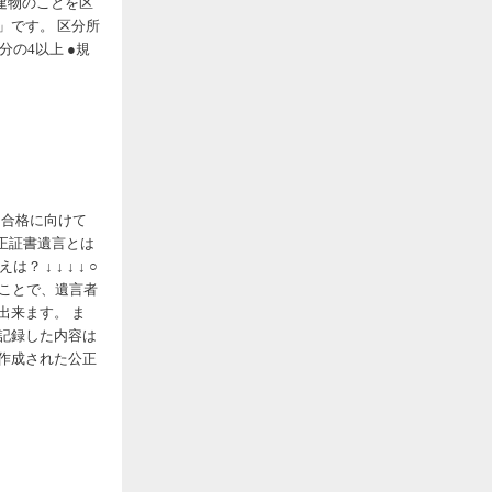
建物のことを区
」です。 区分所
の4以上 ●規
ＦＰ合格に向けて
公正証書遺言とは
 ↓ ↓ ↓ ○
のことで、遺言者
出来ます。 ま
記録した内容は
作成された公正