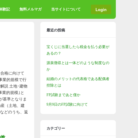
Login
格体験記
無料メルマガ
当サイトについて
最近の投稿
宝くじに当選したら税金を払う必要が
あるの？
源泉徴収とは一体どのような制度なの
か
ＦＰ合格に向けて
結婚のメリットの代表格である配偶者
、事業的規模で行
控除とは
■解説 土地･建物
事業的規模｣と
FP試験まであと僅か
が基準となりま
9月9日のFP試験に向けて
動産（土地、建
金などのうち、返
カテゴリー