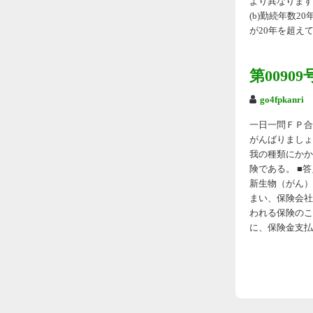
より異なります。
(b)勤続年数2
が20年を超えて
第009
go4fpkanri
一日一問ＦＰ合格
がんばりましょ
我の種類にかか
険である。 ■答
新生物（がん）
まい、保険会社
われる保険のこ
に、保険金支払