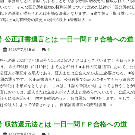
舗、事務所などの用途に供することができる数個の部分から構成されている
います。 そんな区分所有建物の権利関係について定めた法律が「区分所有法
以下の基準が満たされれば有効な決議となります。 ●建て替え・取り壊し＝5分
3以上 ●共有部分の変更＝4分の3以上 ●管理法人...
»
12号-公正証書遺言とは 一日一問ＦＰ合格への道
2023年7月10日
0
への道 2023年7月10日号 VOL.912 皆さんおはようございます！ 今日も
う。 次のFP試験（9月10日）まであと62日！ ■本日の問題 遺言において、
証人が筆記する形式であり、証人または立会人が2人以上必要となる。 ■答えは？ ↓
 問題の通りです。 公正証書遺言とは、公証役場で公証人に作ってもらう遺言
が筆記する形式をとります。 これは、手話や筆談方式によっても行うことが
言においては、証人または立会人が２人以上と定められています。 公証人が
証人に読み聞かせ、内容を確認のうえ、各自署名、押印をします。 そして、
は公証人によって保管されます。 自筆証書遺言や秘密証書遺...
»
11号-収益還元法とは 一日一問ＦＰ合格への道
2023年6月12日
0