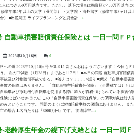
1人につき350万円以内です。 ただし、以下の場合は融資額が450万円以内
・修業年限5年以上の大学（昼間部） ・大学院 ・海外留学（修業年限3ヶ月以
） ■出題範囲 ライフプランニングと資金計...
»
15号-自動車損害賠償責任保険とは 一日一問Ｆ
2023年10月16日
0
への道 2023年10月16日号 VOL.915 皆さんおはようございます！ 今日も
う。 次のFP試験（1月28日）まであと117日！ ■本日の問題 自動車損害賠償
故及び対物賠償事故である。 ■答えは？ ↓ ↓ ↓ ↓ ×誤り ■解説 「自動車損
事故の保障はありません。 「自動車損害賠償責任保険」（※通称では）とは
自動車及び原動機付自転車を使用する際に加入が義務づけられている損害保
保険(じばいせきほけん) この「自動車損害賠償責任保険」の保障対象は対人
のみということです。 問題のように対物賠償事故の保障はありません。 ま
の場合１名当たりは『3000万円』です。 後遺障害...
»
14号-老齢厚生年金の繰下げ支給とは 一日一問