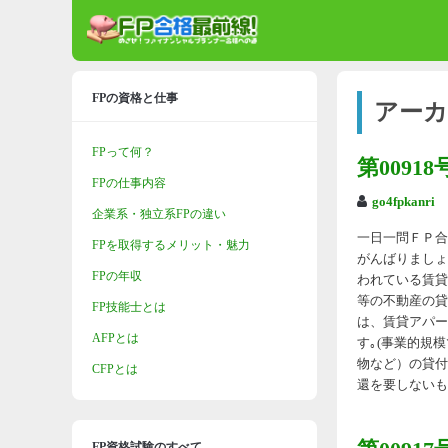
FPの資格と仕事
アーカ
FPって何？
第009
FPの仕事内容
go4fpkanri
企業系・独立系FPの違い
一日一問ＦＰ合格
FPを取得するメリット・魅力
がんばりましょ
FPの年収
われている賃貸マ
等の不動産の貸
FP技能士とは
は、賃貸アパー
AFPとは
す｡(事業的規
物など）の貸付
CFPとは
還を要しないも
FP資格試験のすべて