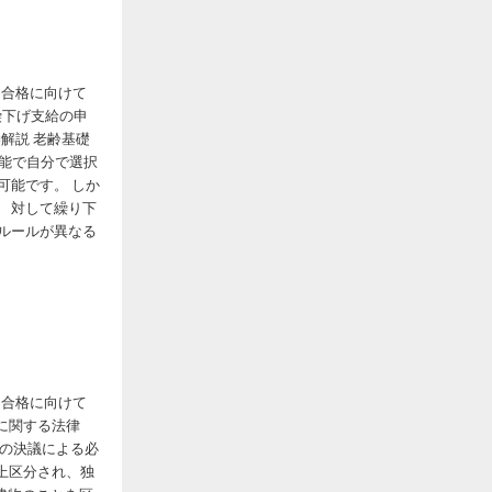
ＦＰ合格に向けて
繰下げ支給の申
■解説 老齢基礎
可能で自分で選択
可能です。 しか
 対して繰り下
ルールが異なる
ＦＰ合格に向けて
等に関する法律
会の決議による必
造上区分され、独