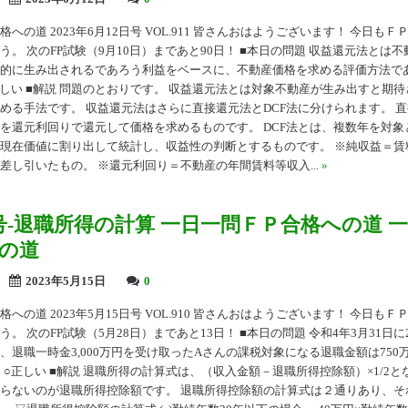
への道 2023年6月12日号 VOL.911 皆さんおはようございます！ 今日も
う。 次のFP試験（9月10日）まであと90日！ ■本日の問題 収益還元法とは
的に生み出されるであろう利益をベースに、不動産価格を求める評価方法であ
 ↓ ○正しい ■解説 問題のとおりです。 収益還元法とは対象不動産が生み出すと期
める手法です。 収益還元法はさらに直接還元法とDCF法に分けられます。 
を還元利回りで還元して価格を求めるものです。 DCF法とは、複数年を対象
現在価値に割り出して統計し、収益性の判断とするものです。 ※純収益＝賃
差し引いたもの。 ※還元利回り＝不動産の年間賃料等収入...
»
10号-退職所得の計算 一日一問ＦＰ合格への道 
の道
2023年5月15日
0
への道 2023年5月15日号 VOL.910 皆さんおはようございます！ 今日も
。 次のFP試験（5月28日）まであと13日！ ■本日の問題 令和4年3月31日に
、退職一時金3,000万円を受け取ったAさんの課税対象になる退職金額は750万
 ↓ ↓ ○正しい ■解説 退職所得の計算式は、（収入金額－退職所得控除額）×1/2
らないのが退職所得控除額です。 退職所得控除額の計算式は２通りあり、そ