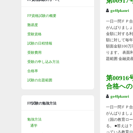
第009
go4fpkanri
FP資格試験の概要
一日一問ＦＰ合格
難易度
がんばりましょ
金額に対する利息
受験資格
額に対して毎年
試験の日程情報
額面金額100
受験費用
ります。 表面
題範囲 金融資産
受験の申し込み方法
合格率
第009
試験の出題範囲
合格への
go4fpkanri
FP試験の勉強方法
一日一問ＦＰ合格
がんばりましょ
勉強方法
（国の教育ロー
通学
る。 ■答えは？
っている教育ロ