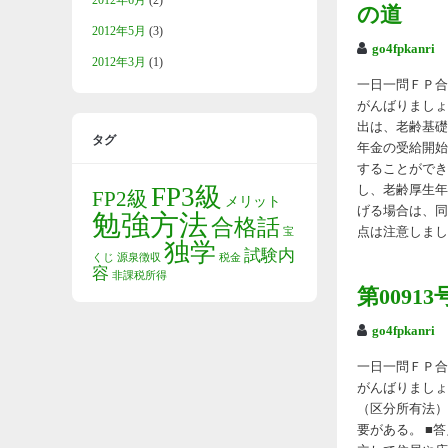
2012年6月
(2)
の道
2012年5月
(3)
go4fpkanri
2012年3月
(1)
一日一問ＦＰ合格
がんばりましょ
出は、老齢基礎年
タグ
年金の受給開始
することができ
FP3級
し、老齢厚生年
FP2級
メリット
げる場合は、同
勉強方法
合格話
点は注意しましょ
宝
独学
試験内
くじ
源泉徴収
税金
容
非課税所得
第009
go4fpkanri
一日一問ＦＰ合格
がんばりましょ
（区分所有法）
要がある。 ■答